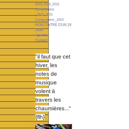
2019_2020_2021
Compositions
_2022_2023
Compositions _2023
RENCONTRE D'UN 18
JUIN
Agenda
Contact
"il faut que cet
hiver, les
notes de
musique
volent à
travers les
chaumières..."
{flh}