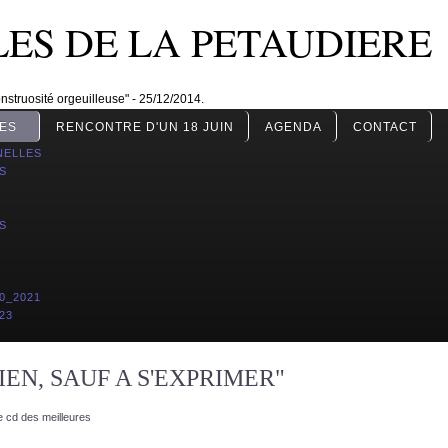
LES DE LA PETAUDIERE
nstruosité orgeuilleuse" - 25/12/2014.
ES
RENCONTRE D'UN 18 JUIN
AGENDA
CONTACT
NELLES
S
S
0_2021
23
EN, SAUF A S'EXPRIMER"
e cd des meilleures