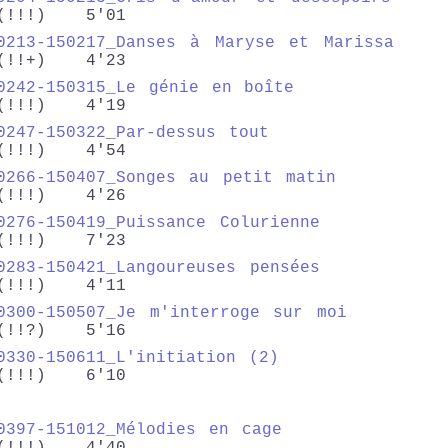
(!!!) 5'01
0213-150217_Danses à Maryse et Mariss
(!!+) 4'23
0242-150315_Le génie en boîte
(!!!) 4'19
0247-150322_Par-dessus tout
(!!!) 4'54
0266-150407_Songes au petit matin
(!!!) 4'26
0276-150419_Puissance Colurienne
(!!!) 7'23
0283-150421_Langoureuses pensées
(!!!) 4'11
0300-150507_Je m'interroge sur moi
(!!?) 5'16
0330-150611_L'initiation (2)
(!!!) 6'10
0397-151012_Mélodies en cage