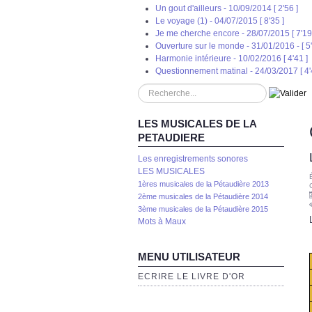
Un gout d'ailleurs - 10/09/2014 [ 2'56 ]
Le voyage (1) - 04/07/2015 [ 8'35 ]
Je me cherche encore - 28/07/2015 [ 7'19
Ouverture sur le monde - 31/01/2016 - [ 5'
Harmonie intérieure - 10/02/2016 [ 4'41 ]
Questionnement matinal - 24/03/2017 [ 4'
?
LES MUSICALES DE LA
PETAUDIERE
Les enregistrements sonores
LES MUSICALES
1ères musicales de la Pétaudière 2013
2ème musicales de la Pétaudière 2014
3ème musicales de la Pétaudière 2015
Mots à Maux
MENU UTILISATEUR
ECRIRE LE LIVRE D'OR