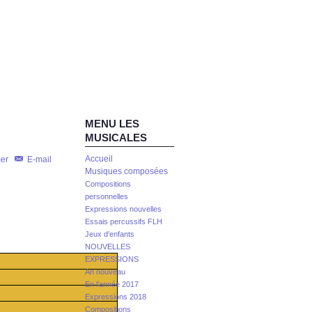
MENU LES
MUSICALES
Accueil
mer
E-mail
Musiques composées
Compositions
personnelles
Expressions nouvelles
Essais percussifs FLH
Jeux d'enfants
NOUVELLES
EXPRESSIONS
An nouveau
En l'année 2017
Expressions 2018
Compositions