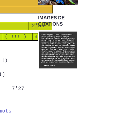
IMAGES DE
CITATIONS
2'56
( !!! )
3'58
!)
!!)
7'27
mots