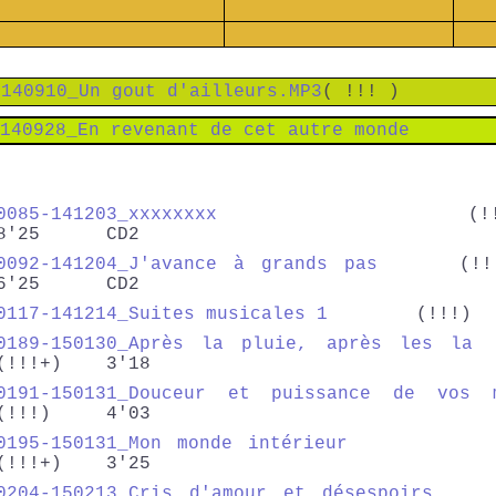
140910_Un gout d'ailleurs.MP3
( !!! )
140928_En revenant de cet autre monde
0085-141203_xxxxxxxx
(!!
8'25 CD2
0092-141204_J'avance à grands pas
(!
6'25 CD2
0117-141214_Suites musicales 1
(!!!) 
0189-150130_Après la pluie, après les la
(!!!+) 3'18
0191-150131_Douceur et puissance de vos 
(!!!) 4'03
0195-150131_Mon monde intérieur
(!!!+) 3'25
0204-150213_Cris d'amour et désespoirs