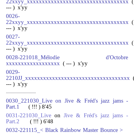
22xxyy_xxxxxxxxxxxxxxxxxxxxxxxxxxxxxxxxxx
(
--- ) x
'yy
0026-
22xxyy_xxxxxxxxxxxxxxxxxxxxxxxxxxxxxxxxxx
(
--- ) x
'yy
0027-
22xxyy_xxxxxxxxxxxxxxxxxxxxxxxxxxxxxxxxxx
(
--- ) x
'yy
0028-221018_Mélodie d'Octobre
xxxxxxxxxxxxxxxxxx
( --- ) x
'yy
0029-
2210JJ_xxxxxxxxxxxxxxxxxxxxxxxxxxxxxxxxxxx
--- ) x
'yy
-------------------------
0030_221030_Live on Jive & Fréd's jazz jams -
Part.1
( !!! ) 8
'45
0031-221030_Live
on
Jive & Fréd's jazz jams -
Part.2
( !!! ) 6
'48
0032-221115_< Black Rainbow Master Bounce >