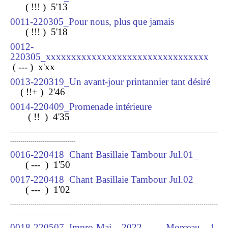
( !!! ) 5
'13
0011-220305_Pour nous, plus que jamais
( !!! ) 5
'18
0012-
220305_xxxxxxxxxxxxxxxxxxxxxxxxxxxxxxxx
( --- ) x
'xx
0013-220319_Un avant-jour printannier tant désiré
( !!+ ) 2
'46
0014-220409_Promenade intérieure
( !! ) 4
'35
------------------------------------------------------------------------------------------------------
--------------------------------
0016-220418_Chant Basillaie Tambour Jul.01_
( --- ) 1
'50
0017-220418_Chant Basillaie Tambour Jul.02_
( --- ) 1
'02
------------------------------------------------------------------------------------------------------
--------------------------------
0018-220507_Impro-Mai 2022 - Morceau 1