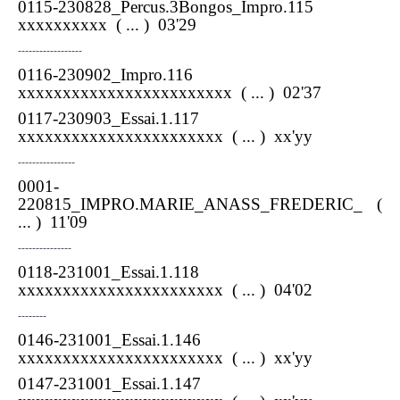
0115-230828_Percus.3Bongos_Impro.115
xxxxxxxxxx
( ... ) 03'29
------------------
0116-230902_Impro.116
xxxxxxxxxxxxxxxxxxxxxxxx
( ... ) 02'37
0117-230903_Essai.1.117
xxxxxxxxxxxxxxxxxxxxxxx
( ... ) xx'yy
----------------
0001-
220815_IMPRO.
MARIE
_ANASS_FREDERIC_
(
... ) 11'09
---------------
0118-231001_Essai.1.118
xxxxxxxxxxxxxxxxxxxxxxx
( ... ) 04'02
--------
0146-231001_Essai.1.146
xxxxxxxxxxxxxxxxxxxxxxx
( ... ) xx'yy
0147-231001_Essai.1.147