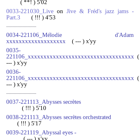
( **! ) 5'02
0033-221030_Live
on
Jive & Fréd's jazz jams -
Part.3
( !!! ) 4
'53
------------------------
0034-221106_Mélodie d'Adam
xxxxxxxxxxxxxxxxxxx
( --- ) x
'yy
0035-
221106_xxxxxxxxxxxxxxxxxxxxxxxxxxxxxxxxxx
(
--- ) x
'yy
0036-
221106_xxxxxxxxxxxxxxxxxxxxxxxxxxxxxxxxxx
(
--- ) x
'yy
------------------------
0037-221113_Abysses secrètes
( !!! ) 5
'10
0038-221113_Abysses secrètes orchestrated
( !!! ) 5
'17
0039-221119_Abyssal eyes -
( --- ) x
'yy