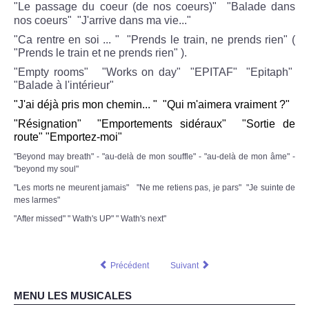
"Le passage du coeur (de nos coeurs)"
"Balade dans
nos coeurs
"
"J'arrive dans ma vie..."
"Ca rentre en soi ... " "Prends le train, ne prends rien" (
"Prends le train et ne prends rien" ).
"Empty rooms" "Works on day" "EPITAF" "Epitaph"
"Balade à l'intérieur"
"J'ai déjà pris mon chemin... " "
Qui m'aimera vraiment ?"
"Résignation" "Emportements sidéraux" "Sortie de
route" "Emportez-moi"
"Beyond may breath" - "au-delà de mon souffle" - "au-delà de mon âme" -
"beyond my soul"
"Les morts ne meurent jamais" "Ne me retiens pas, je pars" "Je suinte de
mes larmes"
"After missed" " Wath's UP" " Wath's next"
Précédent
Suivant
MENU LES MUSICALES