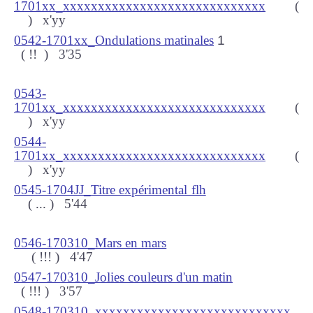
1701xx_xxxxxxxxxxxxxxxxxxxxxxxxxxxxx
(
) x
'yy
0542-1701xx_Ondulations matinales
1
( !!
) 3
'35
0543-
1701xx_xxxxxxxxxxxxxxxxxxxxxxxxxxxxx
(
) x
'yy
0544-
1701xx_xxxxxxxxxxxxxxxxxxxxxxxxxxxxx
(
) x
'yy
0545-1704JJ_Titre expérimental flh
( ...
) 5
'44
0546-170310_Mars en mars
( !!!
) 4
'47
0547-170310_Jolies couleurs d'un matin
( !!!
) 3
'57
0548-170310_xxxxxxxxxxxxxxxxxxxxxxxxxxxx