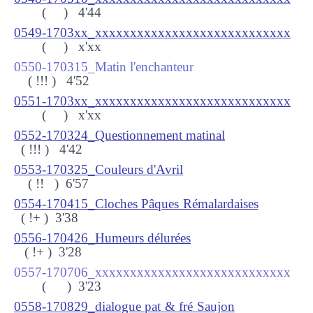
(
) 4
'44
0549-1703xx_xxxxxxxxxxxxxxxxxxxxxxxxxxxx
(
) x
'xx
0550-170315_Matin l'enchanteur
( !!!
) 4
'52
0551-1703xx_xxxxxxxxxxxxxxxxxxxxxxxxxxxx
(
) x
'xx
0552-170324_Questionnement matinal
( !!!
) 4
'42
0553-170325_Couleurs d'Avril
( !!
) 6
'57
0554-170415_Cloches Pâques Rémalardaises
( !+
) 3
'38
0556-170426_Humeurs délurées
( !+
) 3
'28
0557-170706_xxxxxxxxxxxxxxxxxxxxxxxxxxxx
(
) 3
'23
0558-170829_dialogue pat & fré Saujon